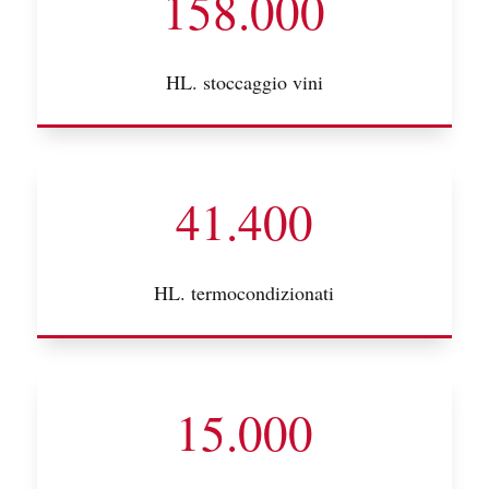
158.000
HL. stoccaggio vini
41.400
HL. termocondizionati
15.000