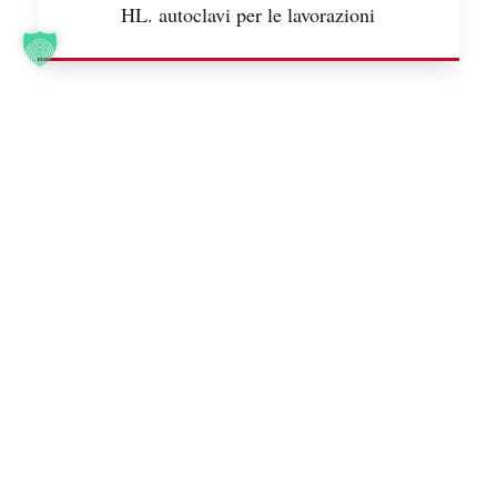
HL. autoclavi per le lavorazioni
Sede
Piazza Stazione 41
Frazione Boglietto
14056 Costigliole d’Asti (AT)